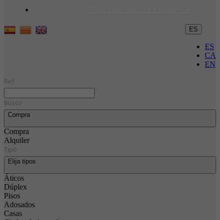
Alojamientos turísticos
ES
ES
CA
EN
Ref
Busco
Compra
Compra
Alquiler
Tipo
Elija tipos
Áticos
Dúplex
Pisos
Adosados
Casas