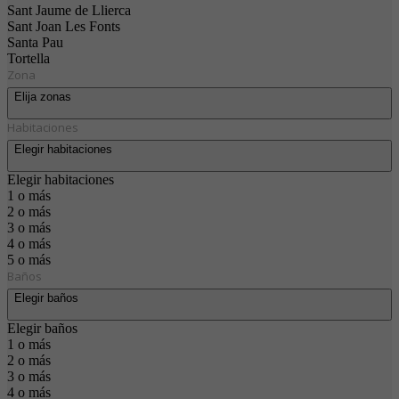
Sant Jaume de Llierca
Sant Joan Les Fonts
Santa Pau
Tortella
Zona
Elija zonas
Habitaciones
Elegir habitaciones
Elegir habitaciones
1 o más
2 o más
3 o más
4 o más
5 o más
Baños
Elegir baños
Elegir baños
1 o más
2 o más
3 o más
4 o más