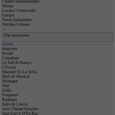
Chalets Independientes
Masías
Locales Comerciales
Garajes
Naves Industriales
Parcelas Urbanas
En
Elija ubicaciones
Girona
Banyoles
Besalú
Cantallops
La Vall de Bianya
L'Escala
Maçanet De La Selva
Maià de Montcal
Montagut
Olot
Ordis
Porqueres
Riudaura
Sales de Llierca
Sant Climent Sescebes
Sant Esteve D'En Bas