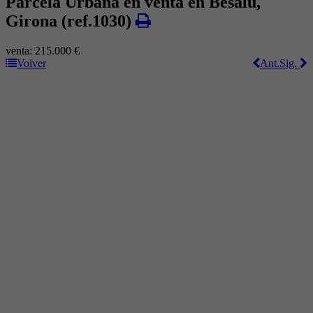
Parcela Urbana en venta en Besalú,
Girona
(ref.1030)
venta:
215.000 €
Volver
Ant.
Sig.