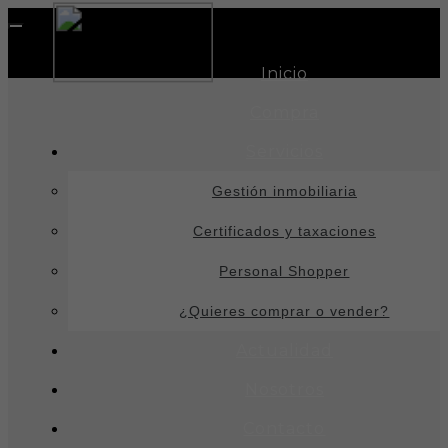
Toggle
navigation
Inicio
Compra
Servicios
Gestión inmobiliaria
Certificados y taxaciones
Personal Shopper
¿Quieres comprar o vender?
Actualidad
Nosotros
Contacto