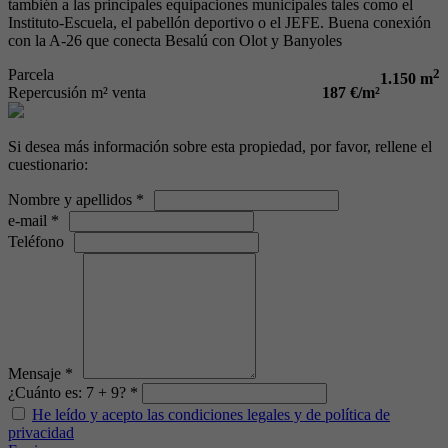
también a las principales equipaciones municipales tales como el
Instituto-Escuela, el pabellón deportivo o el JEFE. Buena conexión
con la A-26 que conecta Besalú con Olot y Banyoles
Parcela
2
1.150 m
Repercusión m² venta
187 €/m²
Si desea más información sobre esta propiedad, por favor, rellene el
cuestionario:
Nombre y apellidos *
e-mail *
Teléfono
Mensaje *
¿Cuánto es: 7 + 9? *
He leído y acepto las condiciones legales y de política de
privacidad